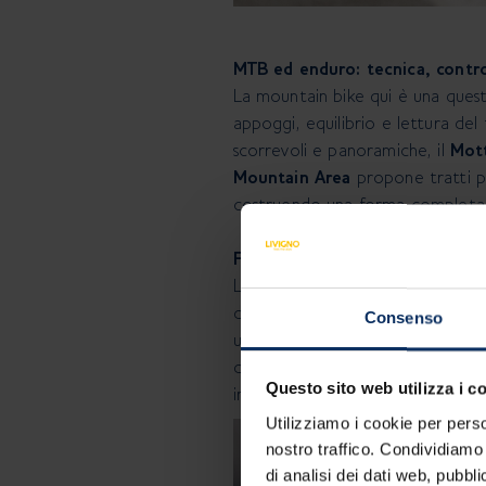
MTB ed enduro: tecnica, contro
La mountain bike qui è una questi
appoggi, equilibrio e lettura del
scorrevoli e panoramiche, il
Mott
Mountain Area
propone tratti pi
costruendo una forma completa. 
Flow riding: il DNA della valle
Livigno è conosciuta per il suo 
di lavorare sulla continuità del ge
Consenso
un modo di pedalare che unisce v
da questo: dal modo in cui Livign
Questo sito web utilizza i c
interpretare.
Utilizziamo i cookie per perso
nostro traffico. Condividiamo 
di analisi dei dati web, pubbl