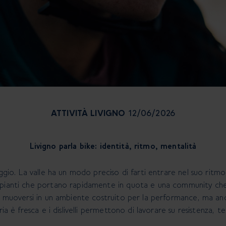
ATTIVITÀ
LIVIGNO
12/06/2026
Livigno parla bike: identità, ritmo, mentalità
ggio. La valle ha un modo preciso di farti entrare nel suo ritmo: 
mpianti che portano rapidamente in quota e una community che
ca muoversi in un ambiente costruito per la performance, ma anc
ria è fresca e i dislivelli permettono di lavorare su resistenza, t