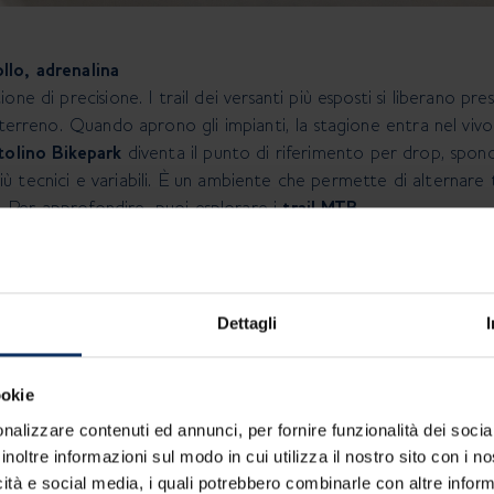
llo, adrenalina
one di precisione. I trail dei versanti più esposti si liberano p
 terreno. Quando aprono gli impianti, la stagione entra nel vivo
olino Bikepark
diventa il punto di riferimento per drop, spon
ù tecnici e variabili. È un ambiente che permette di alternare
Per approfondire, puoi esplorare i
trail MTB.
flow. Le linee sono lunghe, le curve ampie, il terreno compatto.
sto, sulla fluidità e sulla capacità di anticipare il trail. Qui il 
Dettagli
elocità, controllo e sensazione di scorrere dentro la valle. La
o ti fa entrare nel suo ritmo naturale, trasformando la valle in
ookie
nalizzare contenuti ed annunci, per fornire funzionalità dei socia
inoltre informazioni sul modo in cui utilizza il nostro sito con i 
icità e social media, i quali potrebbero combinarle con altre inform