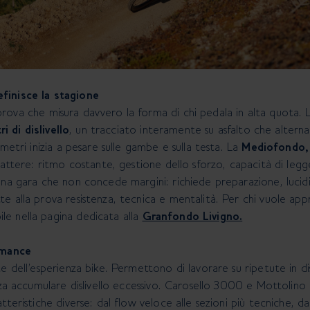
finisce la stagione
prova che misura davvero la forma di chi pedala in alta quota. 
 di dislivello
, un tracciato interamente su asfalto che alterna 
metri inizia a pesare sulle gambe e sulla testa. La
Mediofondo, 
attere: ritmo costante, gestione dello sforzo, capacità di legge
una gara che non concede margini: richiede preparazione, lucidi
 alla prova resistenza, tecnica e mentalità. Per chi vuole appr
e nella pagina dedicata alla
Granfondo Livigno.
rmance
e dell’esperienza bike. Permettono di lavorare su ripetute in dis
enza accumulare dislivello eccessivo. Carosello 3000 e Mottolin
tteristiche diverse: dal flow veloce alle sezioni più tecniche, d