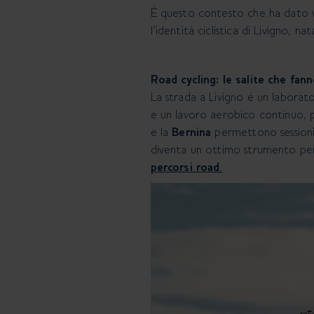
È questo contesto che ha dato v
l’identità ciclistica di Livigno, n
Road cycling: le salite che fan
La strada a Livigno è un laborat
e un lavoro aerobico continuo, p
e la
Bernina
permettono sessioni p
diventa un ottimo strumento per
percorsi road
.