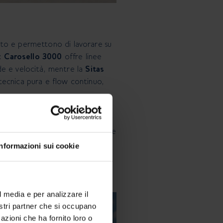
resto e permettono di lavorare su
:
Carosello 3000
offre linee
de e velocità, mentre la
Sitas
 tecnica pura e flow continuo,
 È un tipo di riding che permette
flow non è un concetto astratto: è
Informazioni sui cookie
1816 Bike Zone
nasce proprio
 un’unica grande linea da
l media e per analizzare il
nostri partner che si occupano
azioni che ha fornito loro o