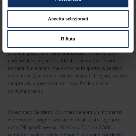
L’
11 luglio
torna a
Livigno
uno degli appuntamenti più
Accetta selezionati
amati dell’estate:
Sentiero Gourmet
. Cinque
chilometri di cammino nella
Valle del Vago
, dove i
panorami alpini sprigionano l’essenza del luogo e il
Rifiuta
viaggio tra le cucine del mondo racconta un’esperienza
at the highest level: profumi speziati, musiche che
parlano altre lingue e piatti che raccontano storie
lontane. Un evento che combina lo spirito autentico
della montagna con lo stile raffinato di Livigno, località
sempre più apprezzata per il suo fascino chic e
contemporaneo.
Quest’anno Sentiero Gourmet celebra un momento
importante: Livigno sarà tra le località protagoniste
delle Olimpiadi Invernali di Milano Cortina 2026. Il
tema dell’evento rende omaggio ai cinque continenti,