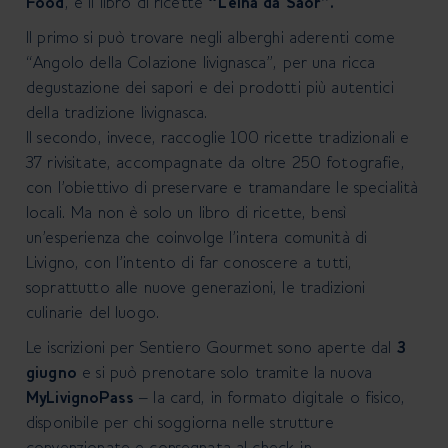
Food
, e il libro di ricette
“Leina da Saor”.
Il primo si può trovare negli alberghi aderenti come
“Angolo della Colazione livignasca”, per una ricca
degustazione dei sapori e dei prodotti più autentici
della tradizione livignasca.
Il secondo, invece, raccoglie 100 ricette tradizionali e
37 rivisitate, accompagnate da oltre 250 fotografie,
con l'obiettivo di preservare e tramandare le specialità
locali. Ma non è solo un libro di ricette, bensì
un'esperienza che coinvolge l'intera comunità di
Livigno, con l'intento di far conoscere a tutti,
soprattutto alle nuove generazioni, le tradizioni
culinarie del luogo.
Le iscrizioni per Sentiero Gourmet sono aperte dal
3
giugno
e
si può prenotare
solo tramite la nuova
MyLivignoPass
– la card, in formato digitale o fisico,
disponibile per chi soggiorna nelle strutture
convenzionate e consegnata al check-in.