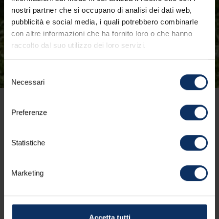
nostri partner che si occupano di analisi dei dati web,
pubblicità e social media, i quali potrebbero combinarle
con altre informazioni che ha fornito loro o che hanno
raccolto dal suo utilizzo dei loro servizi.
Selezione
Necessari
del
consenso
A LIVIGNO TORNA
Preferenze
SENTIERO GOURMET:
Statistiche
CINQUE CHILOMETRI
TRA NATURA, SAPORI
Marketing
E MONDI DIVERSI
EVENTI
LIVIGNO
25/06/2025
Accetta tutti