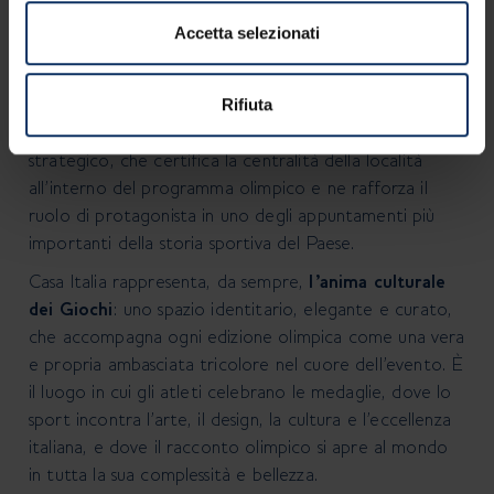
Livigno, 19 gennaio 2025:
Ci sono scelte che
Accetta selezionati
raccontano più di molte parole. La decisione di
ospitare una sede di
Casa Italia
a Livigno durante i
Giochi Olimpici Invernali del 2026 è certamente una di
Rifiuta
queste. Un
riconoscimento dal forte valore simbolico e
strategico, che certifica la centralità della località
all’interno del
programma olimpico e ne rafforza il
ruolo di protagonista in uno degli appuntamenti più
importanti della
storia sportiva del Paese.
Casa Italia rappresenta, da sempre,
l’anima culturale
dei Giochi
: uno spazio identitario, elegante e curato,
che accompagna ogni edizione olimpica come una vera
e propria ambasciata tricolore nel cuore
dell’evento. È
il luogo in cui gli atleti celebrano le medaglie, dove lo
sport incontra l’arte, il design, la
cultura e l’eccellenza
italiana, e dove il racconto olimpico si apre al mondo
in tutta la sua complessità e
bellezza.