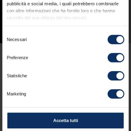
pubblicità e social media, i quali potrebbero combinarle
con altre informazioni che ha fornito loro o che hanno
raccolto dal suo utilizzo dei loro servizi.
Selezione
Necessari
del
consenso
GIOCHI OLIMPICI:
Preferenze
CASA ITALIA ARRIVA A
Statistiche
LIVIGNO
LIVIGNO
19/01/2026
Marketing
Aquagranda protagonista dell’inverno olimpico:
confermata CPO fino al 2028 e pronta a ospitare le
Accetta tutti
eccellenze italiane