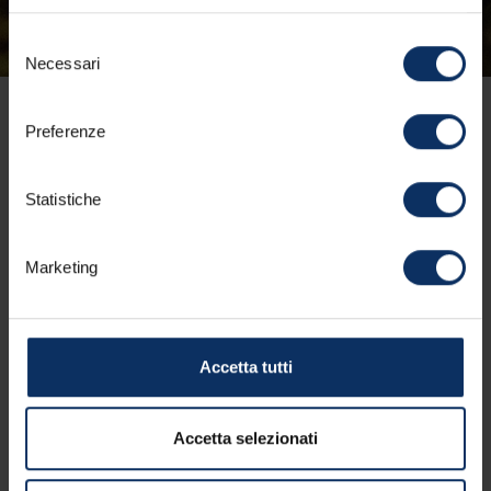
Selezione
Necessari
del
consenso
LIVIGNO | 1816 Bike
Preferenze
Zone ridefinisce
Statistiche
l’esperienza bike in
alta quota
Marketing
ATTIVITÀ
LIVIGNO
22/04/2026
Accetta tutti
Un ecosistema che unisce performance, territorio
e ambizione: a Livigno la bici è una dimensione
dell’essere
Accetta selezionati