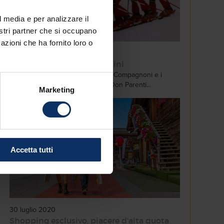
l media e per analizzare il
nostri partner che si occupano
azioni che ha fornito loro o
22 febbraio 2022
A Livigno - di Sandro Mottini
I Mottini e i cugini Beppin. Achille Compagnoni e i
quattro fratelli. Il papà di Thoeni, Don Parenti...
Marketing
Accetta tutti
30 luglio 2020
Shopping esclusivo, piacere d'alta quota