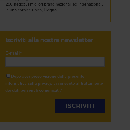
250 negozi, i migliori brand nazionali ed internazionali,
in una cornice unica, Livigno.
Iscriviti alla nostra newsletter
E-mail
*
Dopo aver preso visione della presente
informativa sulla privacy, acconsento al trattamento
dei dati personali comunicati.
*