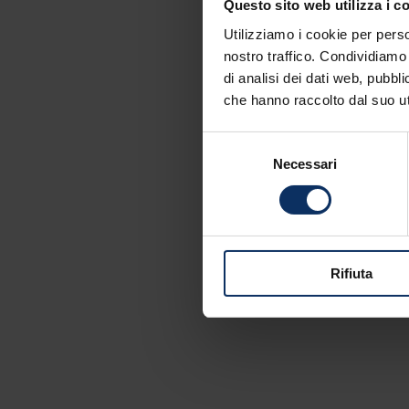
Questo sito web utilizza i c
Utilizziamo i cookie per perso
nostro traffico. Condividiamo 
di analisi dei dati web, pubbl
che hanno raccolto dal suo uti
Selezione
Necessari
del
consenso
Rifiuta