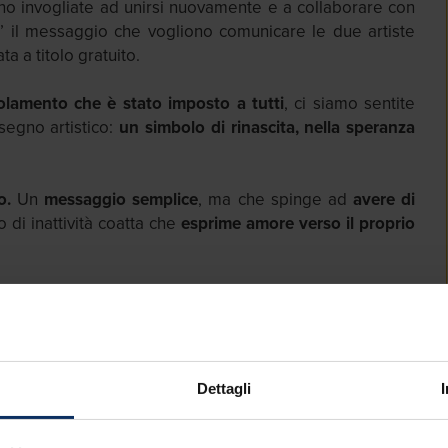
nno invogliate ad unirsi nuovamente e a collaborare con
 E’ il messaggio che vogliono comunicare le due artiste
a a titolo gratuito.
solamento che è stato imposto a tutti
, ci siamo sentite
segno artistico:
un simbolo di rinascita, nella speranza
o.
Un
messaggio semplice
, ma che spinge ad
avere di
di inattività coatta che
esprime amore verso il proprio
za commissioni, per vedere dal vivo e fotografare questa
Dettagli