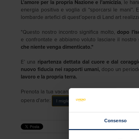
L’amore per la propria Nazione e l’amicizia
, le ha
energia positiva e voglia di “sporcarsi le mani”.
lombarde artefici di quest’opera di Land art realizzat
"Questo nostro incontro significa molto,
dopo l’i
e confrontate e abbiamo voluto lasciare il nostro 
che niente venga dimenticato."
E’ una
ripartenza dettata dal cuore e dal coraggi
nuovo fiducia nei rapporti umani,
dopo un periodo 
lavoro e la propria terra.
Prenota la tua vacanza, a prezzi incredibili e sen
opera d'arte:
I migliori Hotel a prezzi incredibili
Consenso