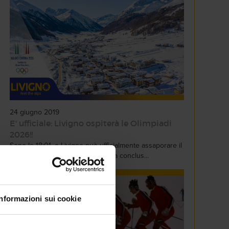
24 giugno 2019
E' ufficiale: Livigno ospiterà le Olimpiadi
2026!!
Sono le 18:01, e Livigno può ufficialmente assaporare il
sogno olimpico. Si è infatti appena conclus...
Informazioni sui cookie