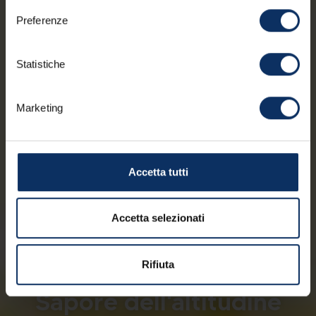
Preferenze
Statistiche
Marketing
Accetta tutti
Accetta selezionati
ATTIVITÀ
LIVIGNO
06/08/2026
Rifiuta
Humans of Livigno Il
Sapore dell'altitudine